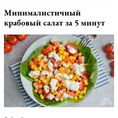
Минималистичн
крабовый
Минималистичный
салат
крабовый салат за 5 минут
–
простой
и
вкусный
рецепт
с
фото
(пошагово)