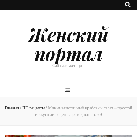
Женский
портал
Сайт для женщин
Главная
/
ПП рецепты
/
Минималистичный крабовый салат – простой
и вкусный рецепт с фото (пошагово)