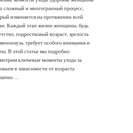
в
то сложный и многогранный процесс,
разном
рый изменяется на протяжении всей
возрасте:
ключевые
ни. Каждый этап жизни женщины, будь
моменты
етство, подростковый возраст, зрелость
ухода
менопауза, требует особого внимания и
ты. В этой статье мы подробно
смотрим ключевые моменты ухода за
овьем в зависимости от возраста
щины. …