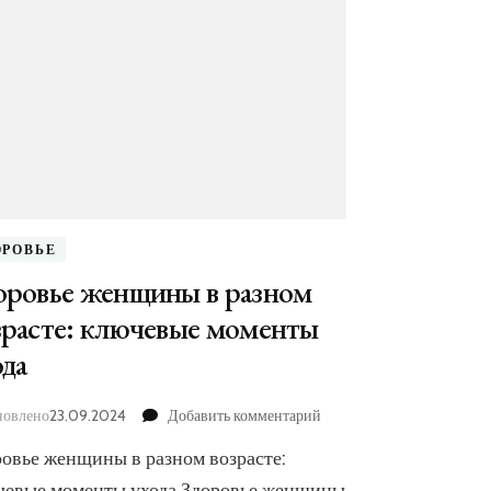
ОРОВЬЕ
оровье женщины в разном
зрасте: ключевые моменты
ода
к
новлено
23.09.2024
Добавить комментарий
записи
й
овье женщины в разном возрасте:
Здоровье
женщины
чевые моменты ухода Здоровье женщины