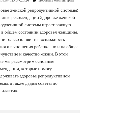
к
новлено
23.09.2024
Добавить комментарий
записи
ровье женской репродуктивной системы:
Здоровье
женской
овные рекомендации Здоровье женской
репродуктивной
родуктивной системы играет важную
системы:
ь в общем состоянии здоровья женщины.
основные
рекомендации
не только влияет на возможность
тия и выношения ребенка, но и на общее
чувствие и качество жизни. В этой
тье мы рассмотрим основные
омендации, которые помогут
держивать здоровье репродуктивной
емы, а также дадим советы по
филактике …