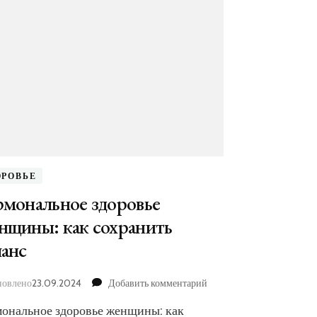
ОРОВЬЕ
рмональное здоровье
нщины: как сохранить
ланс
к
новлено
23.09.2024
Добавить комментарий
записи
мональное здоровье женщины: как
ские
Гормональное