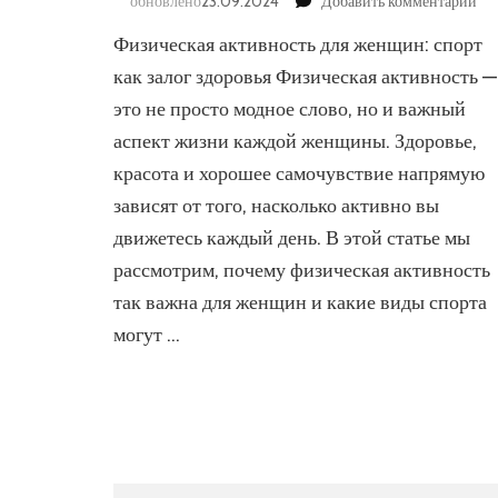
к
обновлено
23.09.2024
Добавить комментарий
за
Физическая активность для женщин: спорт
Фи
ак
как залог здоровья Физическая активность —
для
это не просто модное слово, но и важный
же
аспект жизни каждой женщины. Здоровье,
сп
как
красота и хорошее самочувствие напрямую
зал
зависят от того, насколько активно вы
здо
движетесь каждый день. В этой статье мы
рассмотрим, почему физическая активность
так важна для женщин и какие виды спорта
могут …