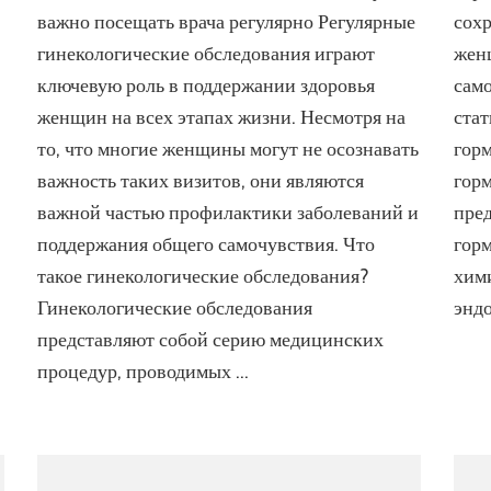
тание
обследования:
важно посещать врача регулярно Регулярные
сохр
почему
гинекологические обследования играют
жен
ддержания
важно
ключевую роль в поддержании здоровья
само
нского
посещать
ровья
врача
женщин на всех этапах жизни. Несмотря на
стат
регулярно
то, что многие женщины могут не осознавать
горм
важность таких визитов, они являются
гор
важной частью профилактики заболеваний и
пред
поддержания общего самочувствия. Что
горм
такое гинекологические обследования?
хим
Гинекологические обследования
энд
представляют собой серию медицинских
процедур, проводимых …