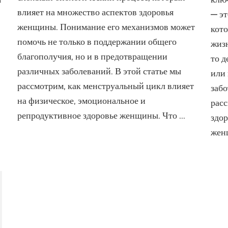
влияет
олеваний:
влияет на множество аспектов здоровья
на
— э
жные
женское
женщины. Понимание его механизмов может
кото
ги
здоровье
помочь не только в поддержании общего
жиз
лголетию
благополучия, но и в предотвращении
то д
различных заболеваний. В этой статье мы
или 
рассмотрим, как менструальный цикл влияет
забо
на физическое, эмоциональное и
рас
репродуктивное здоровье женщины. Что …
здор
жен