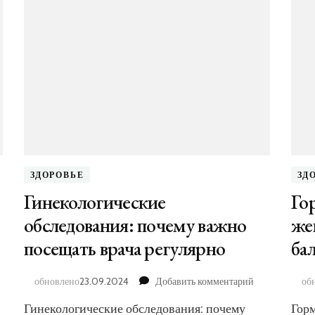
ЗДОРОВЬЕ
ЗД
Гинекологические
Го
обследования: почему важно
же
посещать врача регулярно
ба
к
обновлено
23.09.2024
Добавить комментарий
об
писи
записи
Гинекологические обследования: почему
Гор
авильное
Гинекологиче