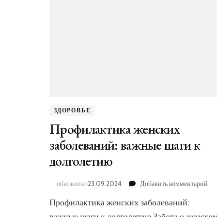
ЗДОРОВЬЕ
Профилактика женских
заболеваний: важные шаги к
долголетию
к
обновлено
23.09.2024
Добавить комментарий
за
Профилактика женских заболеваний:
Пр
же
важные шаги к долголетию Забота о женско