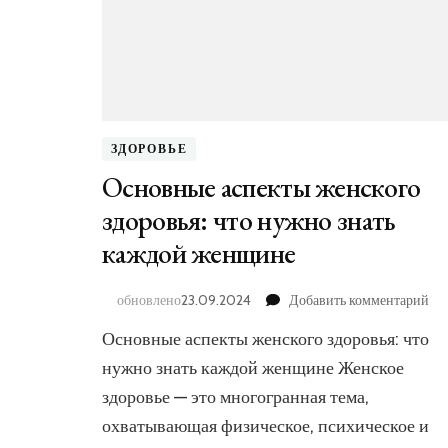
ЗДОРОВЬЕ
Основные аспекты женского
здоровья: что нужно знать
каждой женщине
к
обновлено
23.09.2024
Добавить комментарий
за
Основные аспекты женского здоровья: что
Ос
ас
нужно знать каждой женщине Женское
же
здоровье — это многогранная тема,
здо
охватывающая физическое, психическое и
что
ну