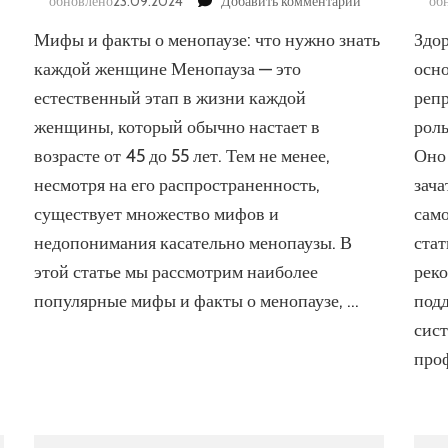
к
обновлено
23.09.2024
Добавить комментарий
об
писи
записи
Мифы и факты о менопаузе: что нужно знать
Здо
зическая
Мифы
тивность
и
каждой женщине Менопауза — это
осн
факты
естественный этап в жизни каждой
реп
нщин:
о
женщины, который обычно настает в
рол
орт
менопаузе:
что
возрасте от 45 до 55 лет. Тем не менее,
Оно 
ог
нужно
несмотря на его распространенность,
зача
ровья
знать
каждой
существует множество мифов и
само
женщине
недопонимания касательно менопаузы. В
ста
этой статье мы рассмотрим наиболее
рек
популярные мифы и факты о менопаузе, …
под
сист
про