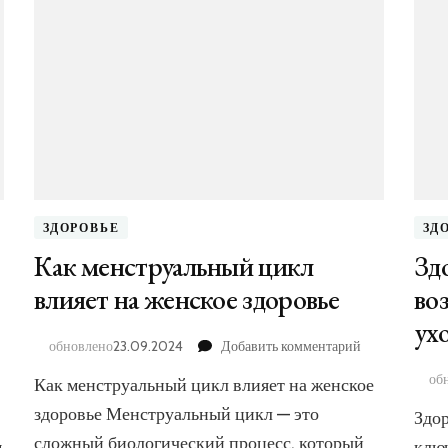
ЗДОРОВЬЕ
ЗД
Как менструальный цикл
Зд
влияет на женское здоровье
во
ух
к
обновлено
23.09.2024
Добавить комментарий
записи
об
Как менструальный цикл влияет на женское
Как
писи
менструальны
здоровье Менструальный цикл — это
Здор
офилактика
цикл
нских
сложный биологический процесс, который
м
клю