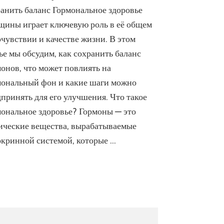
здоровье
анить баланс Гормональное здоровье
женщины:
щины играет ключевую роль в её общем
как
чувствии и качестве жизни. В этом
сохранить
баланс
ье мы обсудим, как сохранить баланс
онов, что может повлиять на
мональный фон и какие шаги можно
принять для его улучшения. Что такое
ональное здоровье? Гормоны — это
ические вещества, вырабатываемые
окринной системой, которые …