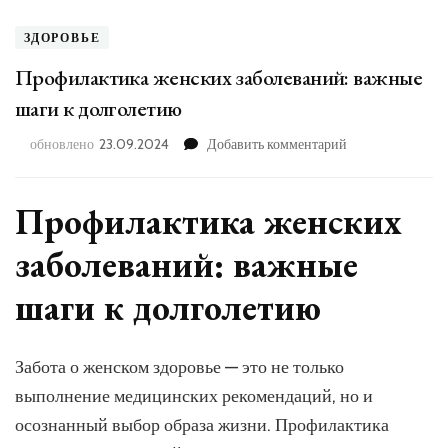
ЗДОРОВЬЕ
Профилактика женских заболеваний: важные
шаги к долголетию
к
обновлено
23.09.2024
Добавить комментарий
записи
Профилактика
женских
Профилактика женских
заболеваний:
важные
заболеваний: важные
шаги
к
шаги к долголетию
долголетию
Забота о женском здоровье — это не только
выполнение медицинских рекомендаций, но и
осознанный выбор образа жизни. Профилактика