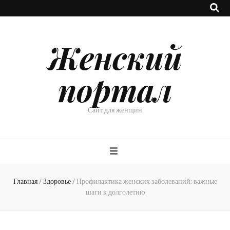
Женский
портал
Сайт для женщин
Главная
/
Здоровье
/
Профилактика женских заболеваний: важные
шаги к долголетию