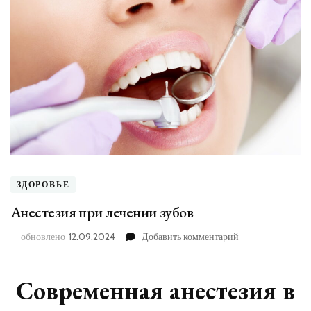
ЗДОРОВЬЕ
Анестезия при лечении зубов
к
обновлено
12.09.2024
Добавить комментарий
записи
Анестезия
при
Современная анестезия в
лечении
зубов