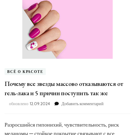
ВСЁ О КРАСОТЕ
Почему все звезды массово отказываются от
гель-лака и 5 причин поступить так же
к
обновлено
12.09.2024
Добавить комментарий
записи
Почему
все
Разросшийся гипонихий, чувствительность, риск
звезды
меланомы — стойкое покрытие связывают с все