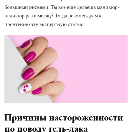
массово
отказываются
большими рисками. Ты все еще делаешь маникюр-
от
педикюр раз в месяц? Тогда рекомендуем к
гель-
прочтению эту экспертную статью.
лака
и
5
причин
поступить
так
же
Причины настороженности
по поводу гель-лака