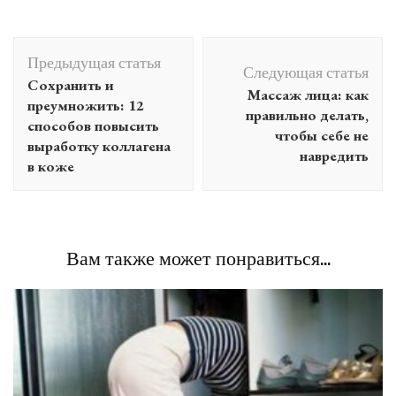
Навигация
Предыдущая статья
по
Следующая статья
Сохранить и
Массаж лица: как
записям
преумножить: 12
правильно делать,
способов повысить
чтобы себе не
выработку коллагена
навредить
в коже
Вам также может понравиться...