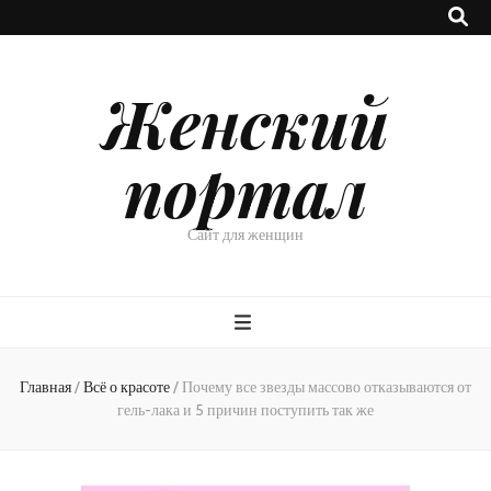
Женский
портал
Сайт для женщин
Главная
/
Всё о красоте
/
Почему все звезды массово отказываются от
гель-лака и 5 причин поступить так же