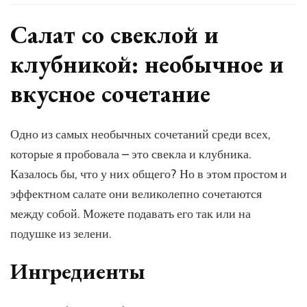
Салат
со
Салат со свеклой и
свеклой
и
клубникой: необычное и
клубникой
–
вкусное сочетание
простой
и
вкусный
Одно из самых необычных сочетаний среди всех,
рецепт
которые я пробовала – это свекла и клубника.
с
фото
Казалось бы, что у них общего? Но в этом простом и
(пошагово)
эффектном салате они великолепно сочетаются
между собой. Можете подавать его так или на
подушке из зелени.
Ингредиенты