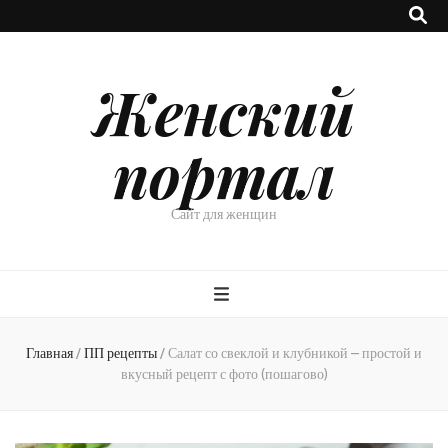
Женский
портал
Сайт для женщин
Главная
/
ПП рецепты
/
Салат со свеклой и клубникой – простой и
вкусный рецепт с фото (пошагово)