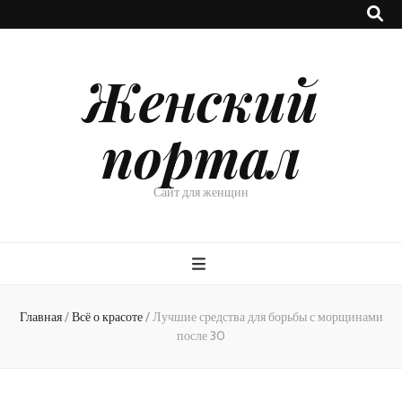
Женский
портал
Сайт для женщин
Главная
/
Всё о красоте
/
Лучшие средства для борьбы с морщинами
после 30