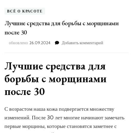
ВСЁ О КРАСОТЕ
Лучшие средства для борьбы с морщинами
после 30
к
обновлено
26.09.2024
Добавить комментарий
записи
Лучшие
средства
Лучшие средства для
для
борьбы
борьбы с морщинами
с
морщинами
после 30
после
30
С возрастом наша кожа подвергается множеству
изменений. После 30 лет многие начинают замечать
первые морщины, которые становятся заметнее с