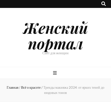
Женский
портал
Сайт для женщин
Главная
/
Всё о красоте
/
Тренды макияжа 2024: от ярких теней до
нюдовых тонов