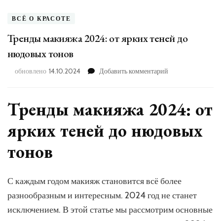
ВСЁ О КРАСОТЕ
Тренды макияжа 2024: от ярких теней до
нюдовых тонов
к
обновлено
14.10.2024
Добавить комментарий
записи
Тренды
макияжа
Тренды макияжа 2024: от
2024:
от
ярких теней до нюдовых
ярких
теней
тонов
до
нюдовых
тонов
С каждым годом макияж становится всё более
разнообразным и интересным. 2024 год не станет
исключением. В этой статье мы рассмотрим основные