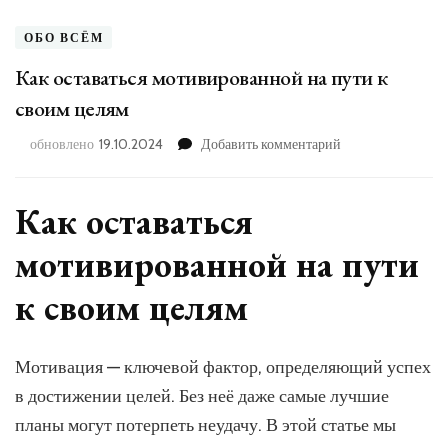
ОБО ВСЁМ
Как оставаться мотивированной на пути к
своим целям
к
обновлено
19.10.2024
Добавить комментарий
записи
Как
оставаться
Как оставаться
мотивированной
на
мотивированной на пути
пути
к
к своим целям
своим
целям
Мотивация — ключевой фактор, определяющий успех
в достижении целей. Без неё даже самые лучшие
планы могут потерпеть неудачу. В этой статье мы