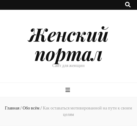
Женский
портал
Сайт для женщин
Главная
/
Обо всём
/
Как оставаться мотивированной на пути к своим
целям