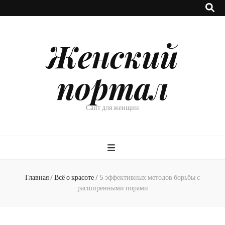
Женский
портал
Сайт для женщин
Главная
/
Всё о красоте
/
5 эффективных методов борьбы с
расширенными порами