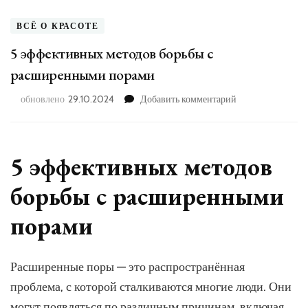
ВСЁ О КРАСОТЕ
5 эффективных методов борьбы с
расширенными порами
к
обновлено
29.10.2024
Добавить комментарий
записи
5
эффективных
методов
5 эффективных методов
борьбы
с
борьбы с расширенными
расширенными
порами
порами
Расширенные поры — это распространённая
проблема, с которой сталкиваются многие люди. Они
могут появляться по различным причинам, включая