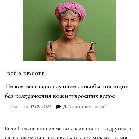
ВСЁ О КРАСОТЕ
Не все так гладко: лучшие способы эпиляции
без раздражения кожи и вросших волос
к
обновлено
12.09.2024
Добавить комментарий
записи
Не
все
Если больше нет сил менять один станок за другим, а
так
шевелюре может позавидовать даже маламут, самое