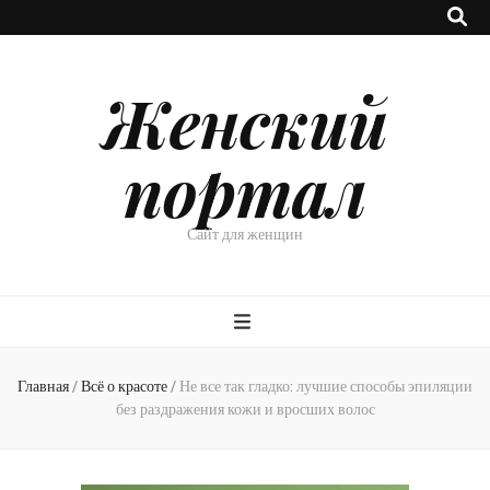
Женский
портал
Сайт для женщин
Главная
/
Всё о красоте
/
Не все так гладко: лучшие способы эпиляции
без раздражения кожи и вросших волос