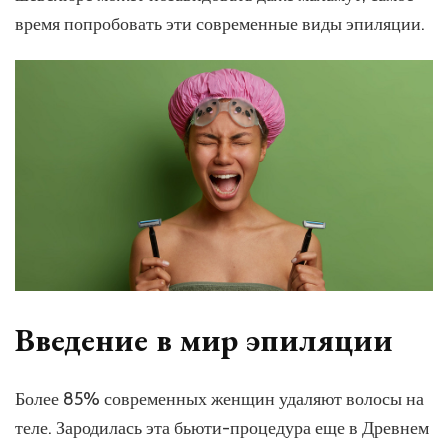
гладко:
лучшие
время попробовать эти современные виды эпиляции.
способы
эпиляции
без
раздражения
кожи
и
вросших
волос
Введение в мир эпиляции
Более 85% современных женщин удаляют волосы на
теле. Зародилась эта бьюти-процедура еще в Древнем